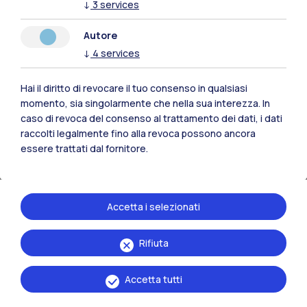
↓
3
services
«Volevo fare l’astronauta. Oggi
Autore
aiuto gli astronauti a
↓
4
services
prepararsi per Marte»
Hai il diritto di revocare il tuo consenso in qualsiasi
momento, sia singolarmente che nella sua interezza. In
caso di revoca del consenso al trattamento dei dati, i dati
raccolti legalmente fino alla revoca possono ancora
essere trattati dal fornitore.
Accetta i selezionati
Rifiuta
Accetta tutti